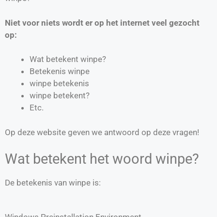
Niet voor niets wordt er op het internet veel gezocht
op:
Wat betekent winpe?
Betekenis winpe
winpe betekenis
winpe betekent?
Etc.
Op deze website geven we antwoord op deze vragen!
Wat betekent het woord winpe?
De betekenis van winpe is:
Windows Preinstallation Environment