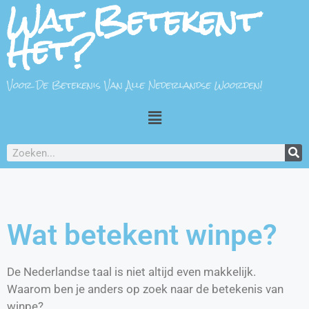
Wat Betekent
Het?
Voor De Betekenis Van Alle Nederlandse Woorden!
Wat betekent winpe?
De Nederlandse taal is niet altijd even makkelijk.
Waarom ben je anders op zoek naar de betekenis van
winpe?