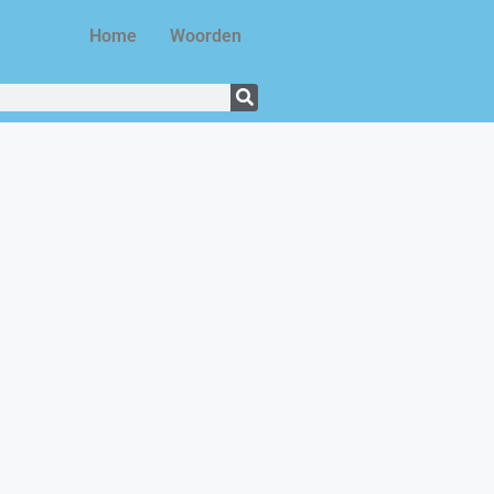
Home
Woorden