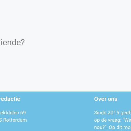
diende?
redactie
Over ons
relddelen 69
Sinds 2015 geef
S Rotterdam
op de vraag: “W
nou?”. Op dit mo