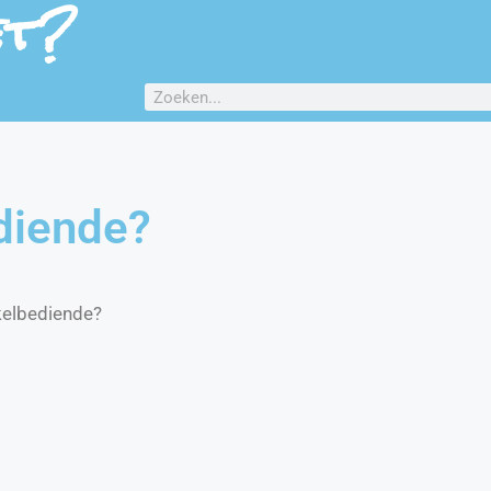
et?
diende?
kelbediende?