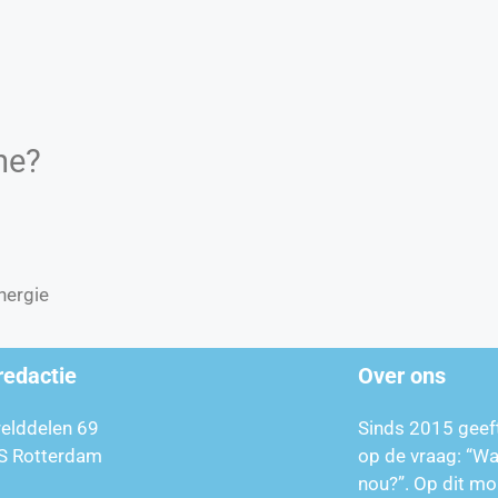
ne?
nergie
redactie
Over ons
relddelen 69
Sinds 2015 geef
S Rotterdam
op de vraag: “W
nou?”. Op dit mo