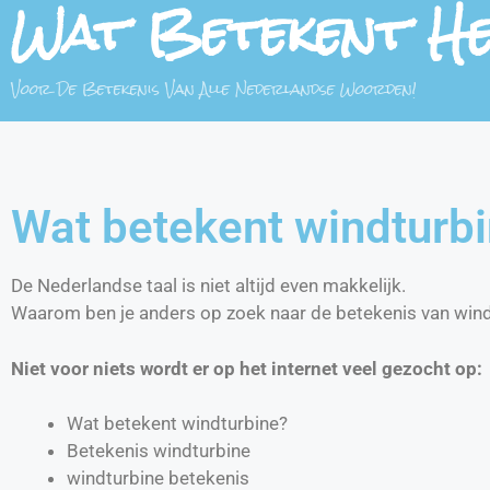
Wat Betekent H
Voor De Betekenis Van Alle Nederlandse Woorden!
Wat betekent windturb
De Nederlandse taal is niet altijd even makkelijk.
Waarom ben je anders op zoek naar de betekenis van win
Niet voor niets wordt er op het internet veel gezocht op:
Wat betekent windturbine?
Betekenis windturbine
windturbine betekenis