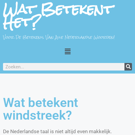
Wat Betekent
Het?
Voor De Betekenis Van Alle Nederlandse Woorden!
Wat betekent
windstreek?
De Nederlandse taal is niet altijd even makkelijk.