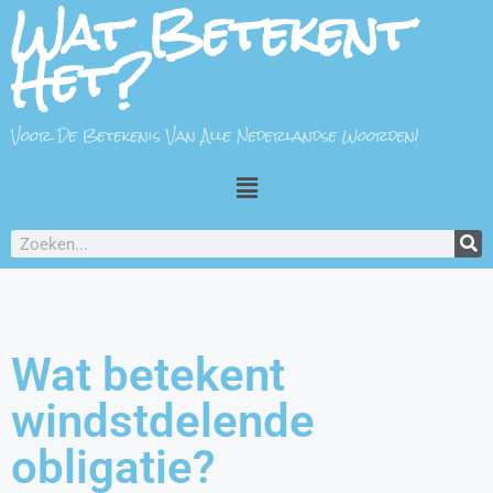
Wat Betekent
Het?
Voor De Betekenis Van Alle Nederlandse Woorden!
Wat betekent
windstdelende
obligatie?