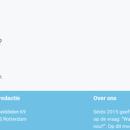
?
t.
redactie
Over ons
relddelen 69
Sinds 2015 geef
S Rotterdam
op de vraag: “W
nou?”. Op dit mo