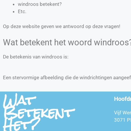
windroos betekent?
Etc.
Op deze website geven we antwoord op deze vragen!
Wat betekent het woord windroos
De betekenis van windroos is:
Een stervormige afbeelding die de windrichtingen aangeef
Wat
Hoofd
Betekent
Vijf We
Het?
3071 P