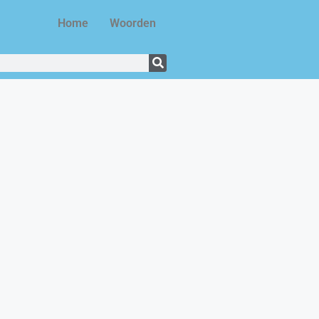
Home
Woorden