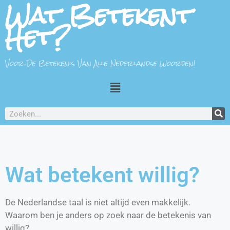
Wat Betekent
Het?
Voor De Betekenis Van Alle Nederlandse Woorden!
Wat betekent willig?
De Nederlandse taal is niet altijd even makkelijk.
Waarom ben je anders op zoek naar de betekenis van
willig?