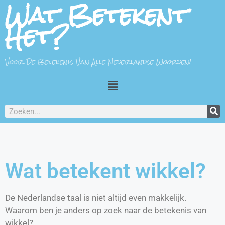
Wat Betekent
Het?
Voor De Betekenis Van Alle Nederlandse Woorden!
Wat betekent wikkel?
De Nederlandse taal is niet altijd even makkelijk.
Waarom ben je anders op zoek naar de betekenis van
wikkel?