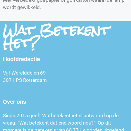
wordt gewikkeld.
Wat Betekent
Het?
Hoofdredactie
Vijf Werelddelen 69
3071 PS Rotterdam
Over ons
Sinds 2015 geeft Watbetekenthet.nl antwoord op de
vraag: “Wat betekent dat ene woord nou?”. Op dit
moment is de betekenis van
68,771
woorden uitgelegd.