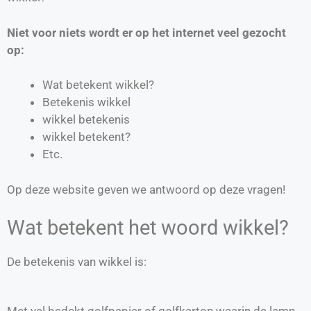
Niet voor niets wordt er op het internet veel gezocht
op:
Wat betekent wikkel?
Betekenis wikkel
wikkel betekenis
wikkel betekent?
Etc.
Op deze website geven we antwoord op deze vragen!
Wat betekent het woord wikkel?
De betekenis van wikkel is:
Met vel bedekt golfpapier of golfkarton waarin de lamp