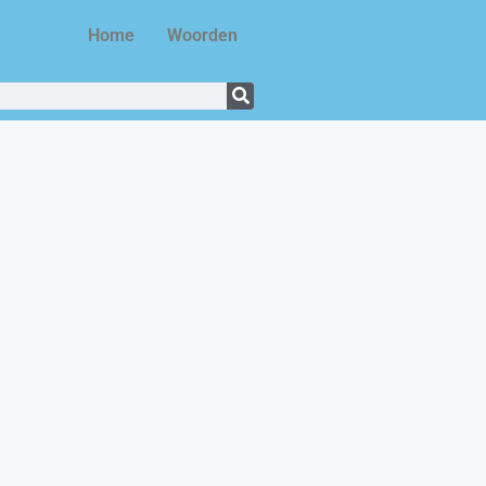
Home
Woorden