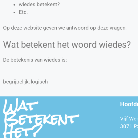
wiedes betekent?
Etc.
Op deze website geven we antwoord op deze vragen!
Wat betekent het woord wiedes?
De betekenis van wiedes is:
begrijpelijk, logisch
Wat
Hoofd
Betekent
Vijf We
Het?
3071 P