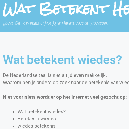
Wat Betekent H
Voor De Betekenis Van Alle Nederlandse Woorden!
Wat betekent wiedes?
De Nederlandse taal is niet altijd even makkelijk.
Waarom ben je anders op zoek naar de betekenis van wie
Niet voor niets wordt er op het internet veel gezocht op:
Wat betekent wiedes?
Betekenis wiedes
wiedes betekenis