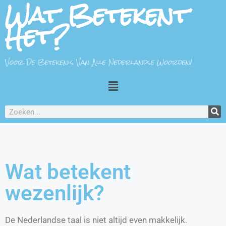
Wat Betekent
Het?
Voor De Betekenis Van Alle Nederlandse Woorden!
Wat betekent
wezenlijk?
De Nederlandse taal is niet altijd even makkelijk.