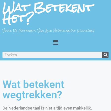
Wat Betekent
Het?
Voor De Betekenis Van Alle Nederlandse Woorden!
Wat betekent
wegtrekken?
De Nederlandse taal is niet altijd even makkelijk.