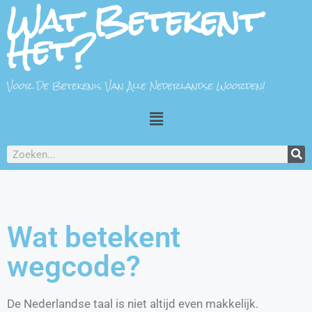
Wat Betekent
Het?
Voor De Betekenis Van Alle Nederlandse Woorden!
Wat betekent
wegcode?
De Nederlandse taal is niet altijd even makkelijk.