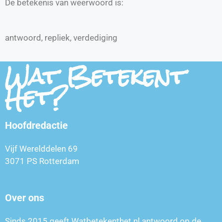
De betekenis van weerwoord is:
antwoord, repliek, verdediging
Wat Betekent
Het?
Hoofdredactie
Vijf Werelddelen 69
3071 PS Rotterdam
Over ons
Sinds 2015 geeft Watbetekenthet.nl antwoord op de