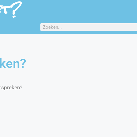
et?
eken?
rspreken?