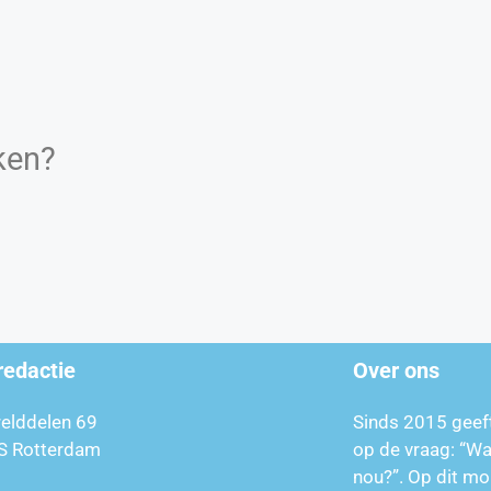
ken?
redactie
Over ons
relddelen 69
Sinds 2015 geef
S Rotterdam
op de vraag: “W
nou?”. Op dit mo