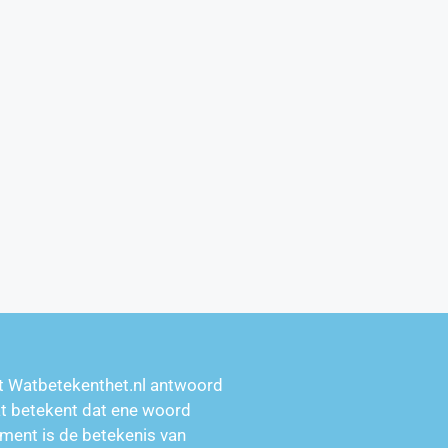
t Watbetekenthet.nl antwoord
at betekent dat ene woord
ment is de betekenis van