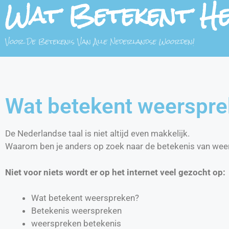
Wat Betekent H
Voor De Betekenis Van Alle Nederlandse Woorden!
Wat betekent weerspr
De Nederlandse taal is niet altijd even makkelijk.
Waarom ben je anders op zoek naar de betekenis van wee
Niet voor niets wordt er op het internet veel gezocht op:
Wat betekent weerspreken?
Betekenis weerspreken
weerspreken betekenis