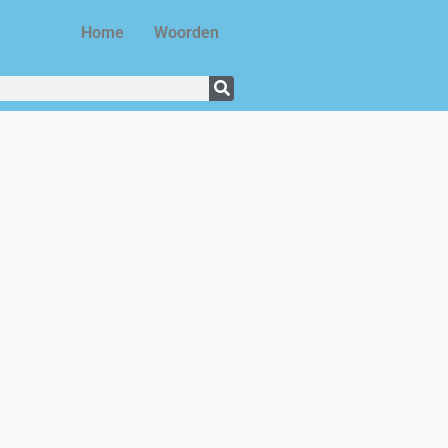
Home
Woorden