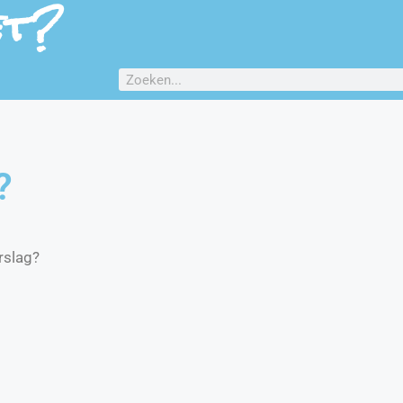
et?
?
rslag?