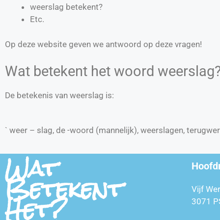
weerslag betekent?
Etc.
Op deze website geven we antwoord op deze vragen!
Wat betekent het woord weerslag
De betekenis van weerslag is:
` weer – slag, de -woord (mannelijk), weerslagen, terugwe
Wat
Hoofd
Betekent
Vijf We
Het?
3071 P