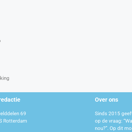
?
rking
redactie
Over ons
relddelen 69
Sinds 2015 geef
S Rotterdam
op de vraag: “W
nou?”. Op dit mo