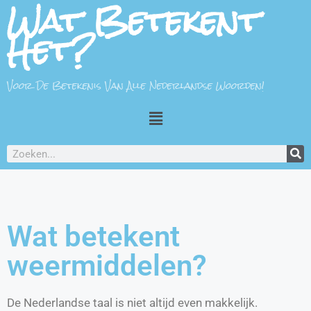
Wat Betekent
Het?
Voor De Betekenis Van Alle Nederlandse Woorden!
Wat betekent
weermiddelen?
De Nederlandse taal is niet altijd even makkelijk.