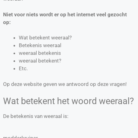
Niet voor niets wordt er op het internet veel gezocht
op:
Wat betekent weeraal?
Betekenis weeraal
weeraal betekenis
weeraal betekent?
Etc.
Op deze website geven we antwoord op deze vragen!
Wat betekent het woord weeraal?
De betekenis van weeraal is:
modderkruiper