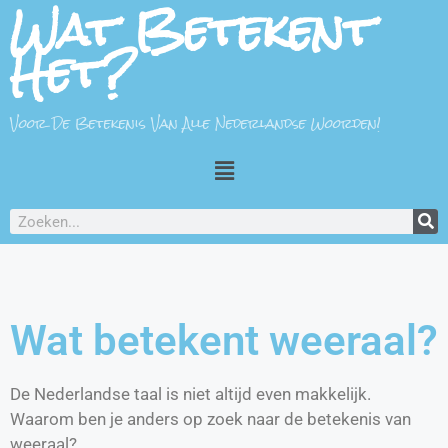
Wat Betekent
Het?
Voor De Betekenis Van Alle Nederlandse Woorden!
Wat betekent weeraal?
De Nederlandse taal is niet altijd even makkelijk.
Waarom ben je anders op zoek naar de betekenis van
weeraal?