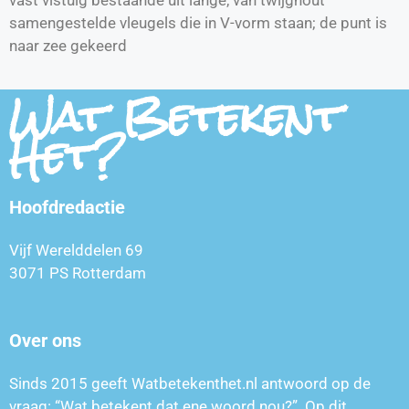
samengestelde vleugels die in V-vorm staan; de punt is
naar zee gekeerd
Wat Betekent
Het?
Hoofdredactie
Vijf Werelddelen 69
3071 PS Rotterdam
Over ons
Sinds 2015 geeft Watbetekenthet.nl antwoord op de
vraag: “Wat betekent dat ene woord nou?”. Op dit