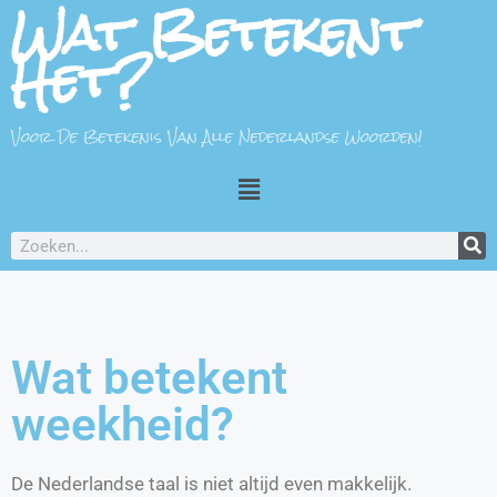
Wat Betekent
Het?
Voor De Betekenis Van Alle Nederlandse Woorden!
Wat betekent
weekheid?
De Nederlandse taal is niet altijd even makkelijk.