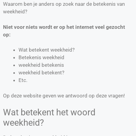
Waarom ben je anders op zoek naar de betekenis van
weekheid?
Niet voor niets wordt er op het internet veel gezocht
op:
Wat betekent weekheid?
Betekenis weekheid
weekheid betekenis
weekheid betekent?
Etc.
Op deze website geven we antwoord op deze vragen!
Wat betekent het woord
weekheid?