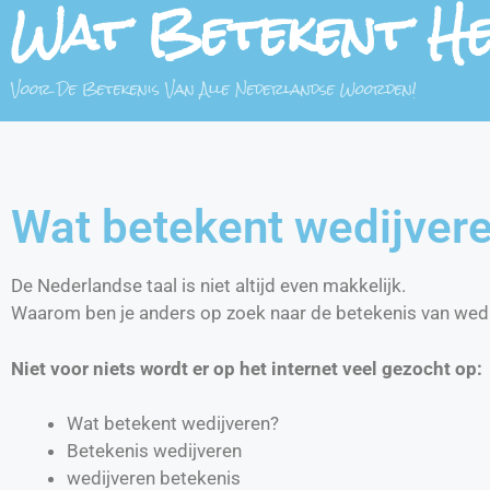
Wat Betekent H
Voor De Betekenis Van Alle Nederlandse Woorden!
Wat betekent wedijver
De Nederlandse taal is niet altijd even makkelijk.
Waarom ben je anders op zoek naar de betekenis van wed
Niet voor niets wordt er op het internet veel gezocht op:
Wat betekent wedijveren?
Betekenis wedijveren
wedijveren betekenis