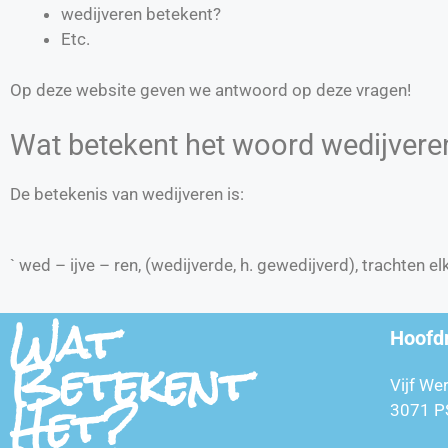
wedijveren betekent?
Etc.
Op deze website geven we antwoord op deze vragen!
Wat betekent het woord wedijvere
De betekenis van wedijveren is:
` wed – ijve – ren, (wedijverde, h. gewedijverd), trachten e
Wat
Hoofd
Betekent
Vijf We
Het?
3071 P