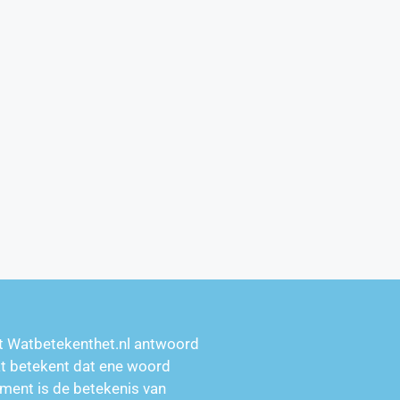
t Watbetekenthet.nl antwoord
at betekent dat ene woord
ment is de betekenis van