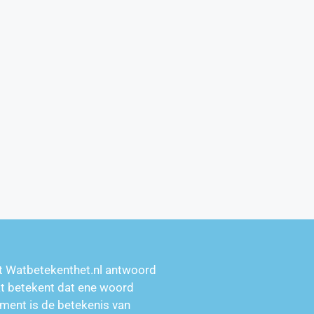
t Watbetekenthet.nl antwoord
at betekent dat ene woord
ment is de betekenis van