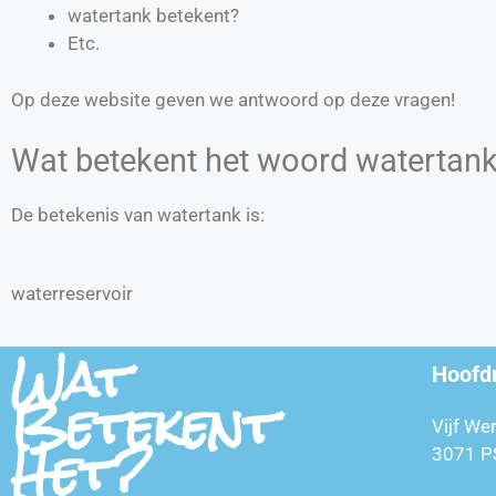
watertank betekent?
Etc.
Op deze website geven we antwoord op deze vragen!
Wat betekent het woord watertan
De betekenis van watertank is:
waterreservoir
Wat
Hoofd
Betekent
Vijf We
Het?
3071 P