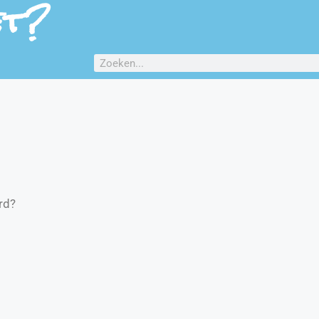
et?
rd?