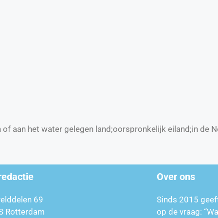
of aan het water gelegen land;oorspronkelijk eiland;in de Ne
redactie
Over ons
relddelen 69
Sinds 2015 geef
S Rotterdam
op de vraag: “W