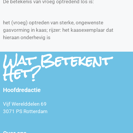
De betekenis van vroeg optredend los is:
het (vroeg) optreden van sterke, ongewenste
gasvorming in kaas; rijzer: het kaasexemplaar dat
hieraan onderhevig is
Wat Betekent
Het?
Hoofdredactie
Vijf Werelddelen 69
3071 PS Rotterdam