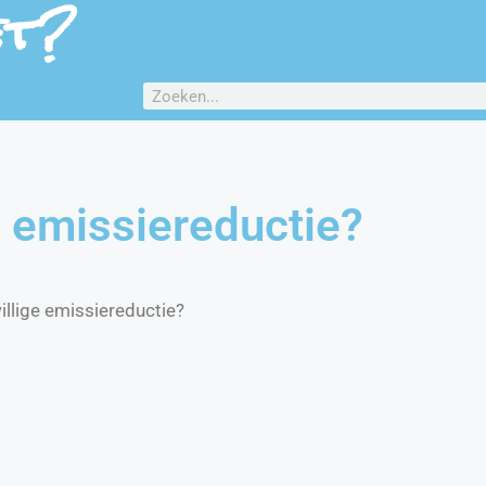
et?
e emissiereductie?
illige emissiereductie?