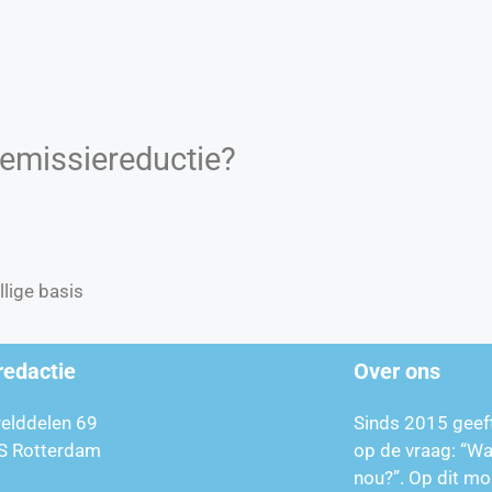
 emissiereductie?
llige basis
redactie
Over ons
relddelen 69
Sinds 2015 geef
S Rotterdam
op de vraag: “W
nou?”. Op dit mo