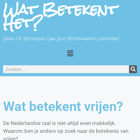
Wat Betekent
Het?
Voor De Betekenis Van Alle Nederlandse Woorden!
Wat betekent vrijen?
De Nederlandse taal is niet altijd even makkelijk.
Waarom ben je anders op zoek naar de betekenis van
vrijen?