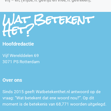
Wat Betekent
Het?
Hoofdredactie
Vijf Werelddelen 69
3071 PS Rotterdam
Over ons
Sinds 2015 geeft Watbetekenthet.nl antwoord op de
vraag: “Wat betekent dat ene woord nou?”. Op dit
moment is de betekenis van
68,771
woorden uitgelegd.