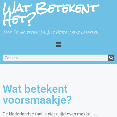
Wat Betekent
Het?
Voor De Betekenis Van Alle Nederlandse Woorden!
Wat betekent
voorsmaakje?
De Nederlandse taal is niet altijd even makkelijk.