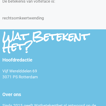
De betekenis van volteface is:
rechtsomkeertwending
Wat Betekent
Het?
Hoofdredactie
Vijf Werelddelen 69
3071 PS Rotterdam
Over ons
Sinds 2015 geeft Watbetekenthet.nl antwoord op de