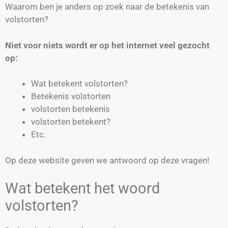
Waarom ben je anders op zoek naar de betekenis van
volstorten?
Niet voor niets wordt er op het internet veel gezocht
op:
Wat betekent volstorten?
Betekenis volstorten
volstorten betekenis
volstorten betekent?
Etc.
Op deze website geven we antwoord op deze vragen!
Wat betekent het woord
volstorten?