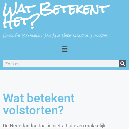
Wat Betekent
Het?
Voor De Betekenis Van Alle Nederlandse Woorden!
Wat betekent
volstorten?
De Nederlandse taal is niet altijd even makkelijk.