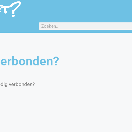
et?
 verbonden?
edig verbonden?