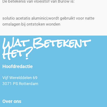
De betekenis van vloeistof van Burow is:
solutio acetatis aluminici;wordt gebruikt voor natte
omslagen bij ontstoken wonden
Wat Betekent
Het?
Hoofdredactie
Vijf Werelddelen 69
3071 PS Rotterdam
Over ons