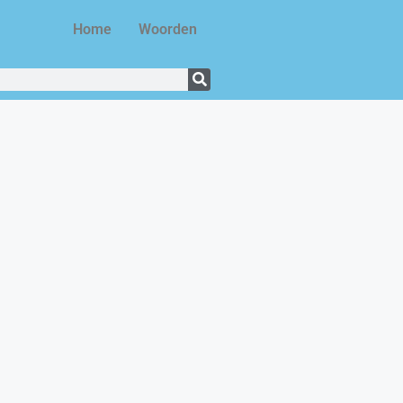
Home
Woorden