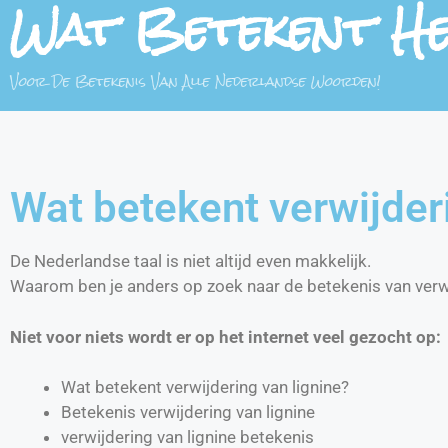
Wat Betekent H
Voor De Betekenis Van Alle Nederlandse Woorden!
Wat betekent verwijder
De Nederlandse taal is niet altijd even makkelijk.
Waarom ben je anders op zoek naar de betekenis van verwi
Niet voor niets wordt er op het internet veel gezocht op:
Wat betekent verwijdering van lignine?
Betekenis verwijdering van lignine
verwijdering van lignine betekenis