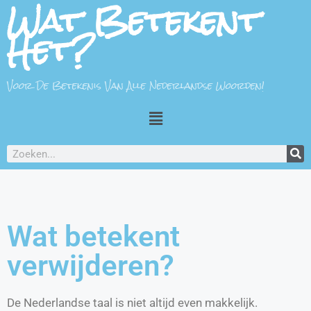
Wat Betekent
Het?
Voor De Betekenis Van Alle Nederlandse Woorden!
Wat betekent
verwijderen?
De Nederlandse taal is niet altijd even makkelijk.