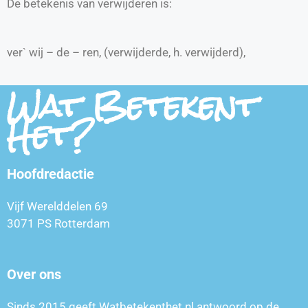
De betekenis van verwijderen is:
ver` wij – de – ren, (verwijderde, h. verwijderd),
Wat Betekent
Het?
Hoofdredactie
Vijf Werelddelen 69
3071 PS Rotterdam
Over ons
Sinds 2015 geeft Watbetekenthet.nl antwoord op de