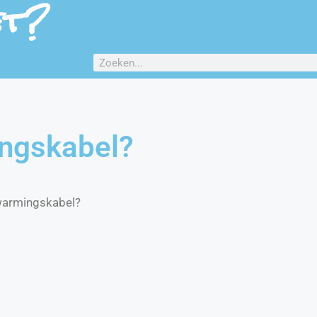
et?
ingskabel?
rwarmingskabel?