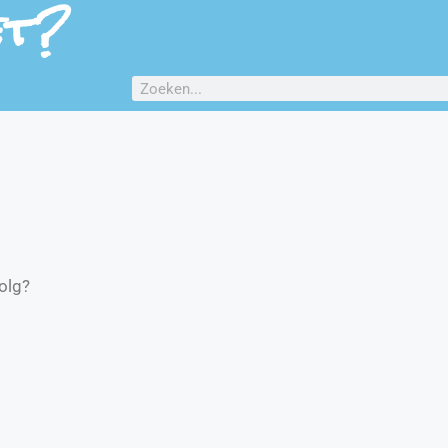
et?
olg?