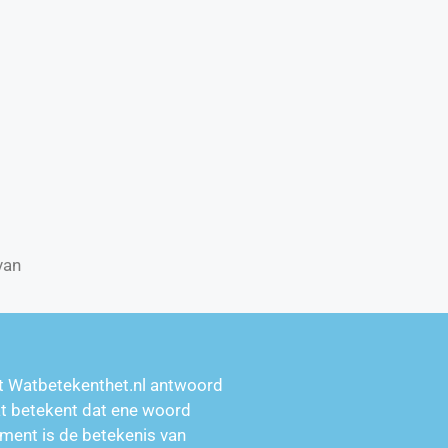
van
t Watbetekenthet.nl antwoord
at betekent dat ene woord
ment is de betekenis van