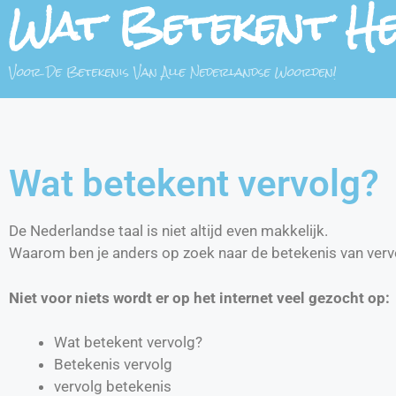
Wat Betekent H
Voor De Betekenis Van Alle Nederlandse Woorden!
Wat betekent vervolg?
De Nederlandse taal is niet altijd even makkelijk.
Waarom ben je anders op zoek naar de betekenis van verv
Niet voor niets wordt er op het internet veel gezocht op:
Wat betekent vervolg?
Betekenis vervolg
vervolg betekenis