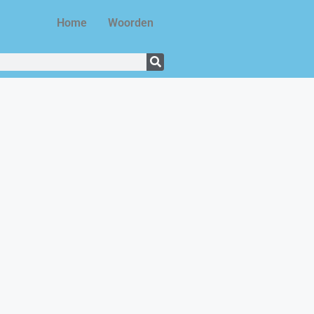
Home
Woorden