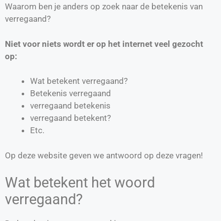
Waarom ben je anders op zoek naar de betekenis van
verregaand?
Niet voor niets wordt er op het internet veel gezocht
op:
Wat betekent verregaand?
Betekenis verregaand
verregaand betekenis
verregaand betekent?
Etc.
Op deze website geven we antwoord op deze vragen!
Wat betekent het woord
verregaand?