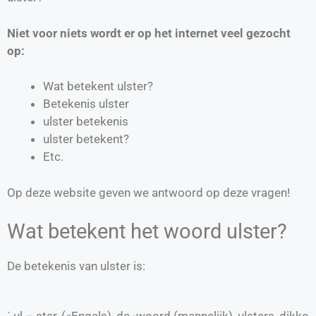
Niet voor niets wordt er op het internet veel gezocht
op:
Wat betekent ulster?
Betekenis ulster
ulster betekenis
ulster betekent?
Etc.
Op deze website geven we antwoord op deze vragen!
Wat betekent het woord ulster?
De betekenis van ulster is:
` ul – ster, («Engels), de -woord (mannelijk), ulsters, dikke