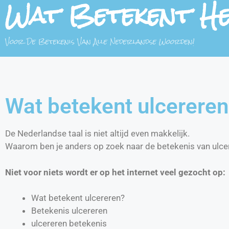
Wat Betekent H
Voor De Betekenis Van Alle Nederlandse Woorden!
Wat betekent ulcerere
De Nederlandse taal is niet altijd even makkelijk.
Waarom ben je anders op zoek naar de betekenis van ulce
Niet voor niets wordt er op het internet veel gezocht op:
Wat betekent ulcereren?
Betekenis ulcereren
ulcereren betekenis