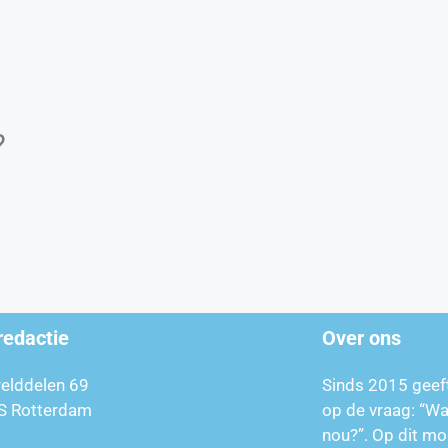
?
redactie
Over ons
relddelen 69
Sinds 2015 geef
S Rotterdam
op de vraag: “W
nou?”. Op dit mo