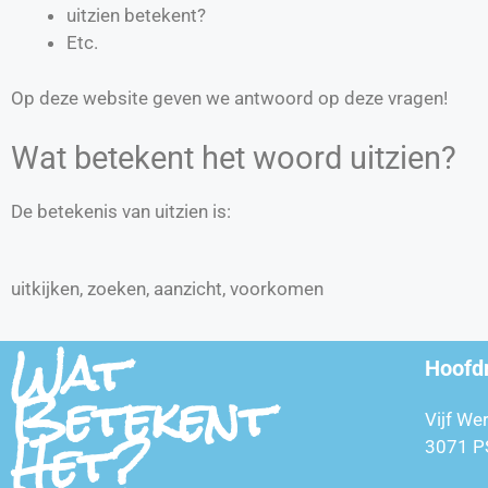
uitzien betekent?
Etc.
Op deze website geven we antwoord op deze vragen!
Wat betekent het woord uitzien?
De betekenis van uitzien is:
uitkijken, zoeken, aanzicht, voorkomen
Wat
Hoofd
Betekent
Vijf We
Het?
3071 P