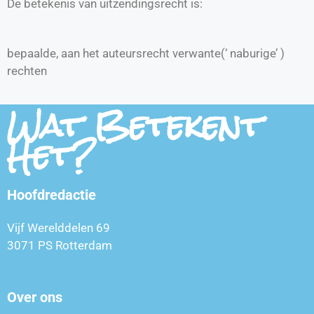
De betekenis van uitzendingsrecht is:
bepaalde, aan het auteursrecht verwante(‘ naburige’ )
rechten
Wat Betekent
Het?
Hoofdredactie
Vijf Werelddelen 69
3071 PS Rotterdam
Over ons