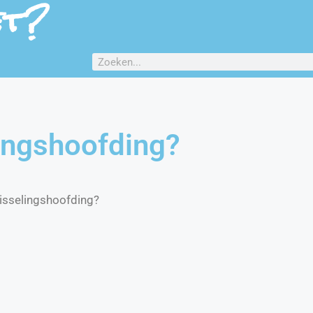
et?
ingshoofding?
isselingshoofding?