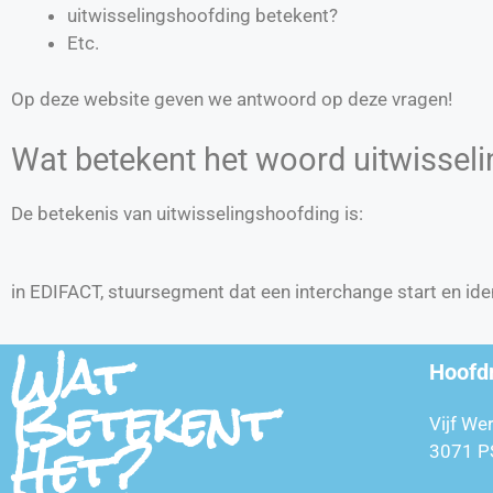
uitwisselingshoofding betekent?
Etc.
Op deze website geven we antwoord op deze vragen!
Wat betekent het woord uitwissel
De betekenis van uitwisselingshoofding is:
in EDIFACT, stuursegment dat een interchange start en iden
Wat
Hoofd
Betekent
Vijf We
Het?
3071 P