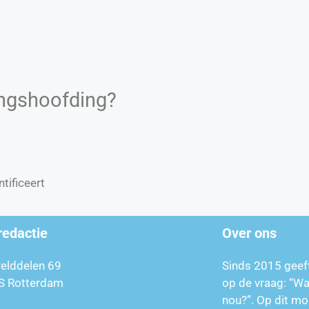
ingshoofding?
tificeert
redactie
Over ons
relddelen 69
Sinds 2015 geef
S Rotterdam
op de vraag: “W
nou?”. Op dit mo