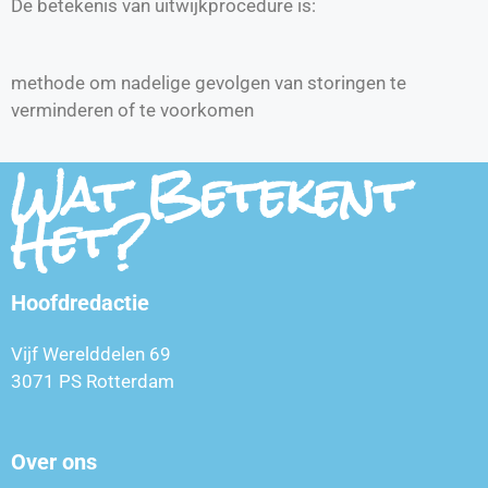
De betekenis van uitwijkprocedure is:
methode om nadelige gevolgen van storingen te
verminderen of te voorkomen
Wat Betekent
Het?
Hoofdredactie
Vijf Werelddelen 69
3071 PS Rotterdam
Over ons