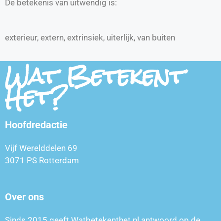
De betekenis van uitwendig is:
exterieur, extern, extrinsiek, uiterlijk, van buiten
Wat Betekent
Het?
Hoofdredactie
Vijf Werelddelen 69
3071 PS Rotterdam
Over ons
Sinds 2015 geeft Watbetekenthet.nl antwoord op de