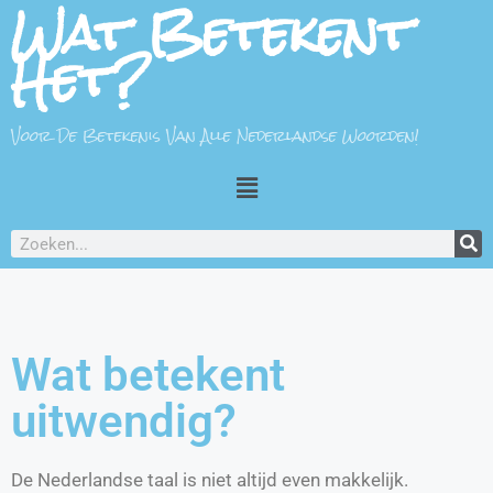
Wat Betekent
Het?
Voor De Betekenis Van Alle Nederlandse Woorden!
Wat betekent
uitwendig?
De Nederlandse taal is niet altijd even makkelijk.