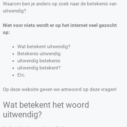
Waarom ben je anders op zoek naar de betekenis van
uitwendig?
Niet voor niets wordt er op het internet veel gezocht
op:
Wat betekent uitwendig?
Betekenis uitwendig
uitwendig betekenis
uitwendig betekent?
Etc.
Op deze website geven we antwoord op deze vragen!
Wat betekent het woord
uitwendig?