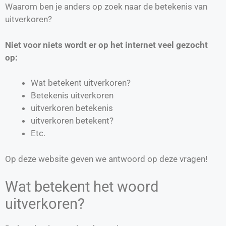
Waarom ben je anders op zoek naar de betekenis van
uitverkoren?
Niet voor niets wordt er op het internet veel gezocht
op:
Wat betekent uitverkoren?
Betekenis uitverkoren
uitverkoren betekenis
uitverkoren betekent?
Etc.
Op deze website geven we antwoord op deze vragen!
Wat betekent het woord
uitverkoren?