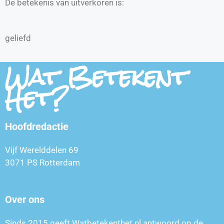
De betekenis van uitverkoren is:
geliefd
Wat Betekent
Het?
Hoofdredactie
Vijf Werelddelen 69
3071 PS Rotterdam
Over ons
Sinds 2015 geeft Watbetekenthet.nl antwoord op de