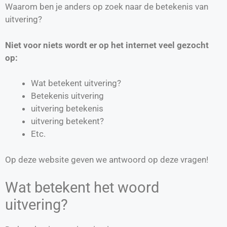
Waarom ben je anders op zoek naar de betekenis van
uitvering?
Niet voor niets wordt er op het internet veel gezocht
op:
Wat betekent uitvering?
Betekenis uitvering
uitvering betekenis
uitvering betekent?
Etc.
Op deze website geven we antwoord op deze vragen!
Wat betekent het woord
uitvering?