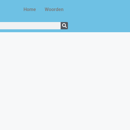
Home
Woorden