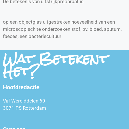
De betekenis van uitstrijkpreparaat is:
op een objectglas uitgestreken hoeveelheid van een
microscopisch te onderzoeken stof, bv. bloed, sputum,
faeces, een bacteriecultuur
Wat Betekent
Het?
Hoofdredactie
Vijf Werelddelen 69
3071 PS Rotterdam