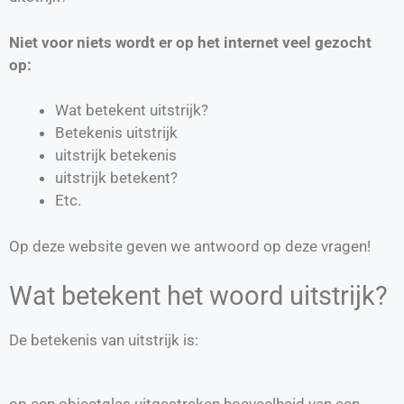
Niet voor niets wordt er op het internet veel gezocht
op:
Wat betekent uitstrijk?
Betekenis uitstrijk
uitstrijk betekenis
uitstrijk betekent?
Etc.
Op deze website geven we antwoord op deze vragen!
Wat betekent het woord uitstrijk?
De betekenis van uitstrijk is:
op een objectglas uitgestreken hoeveelheid van een