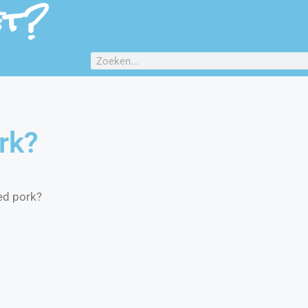
et?
rk?
ed pork?