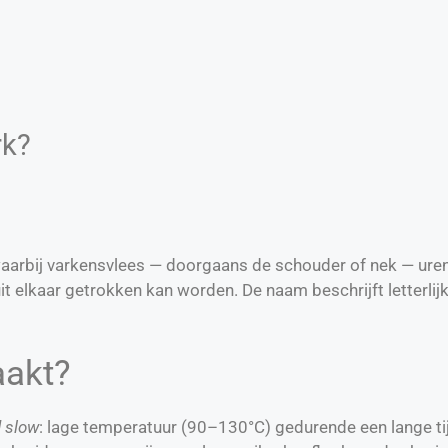
rk?
aarbij varkensvlees — doorgaans de schouder of nek — ure
t elkaar getrokken kan worden. De naam beschrijft letterlij
aakt?
 slow
: lage temperatuur (90–130°C) gedurende een lange tijd